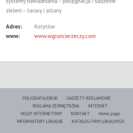
systemy nawadniania – pielęgnacja i sadzenie
zieleni – tarasy i altany
Adres:
Korytów
www:
www.wgruncierzeczy.com
POLIGRAFIA/DRUK
GADŻETY REKLAMOWE
REKLAMA ZEWNĘTRZNA
INTERNET
SKLEP INTERNETOWY
KONTAKT
Home page
INFORMATORY LOKALNE
KATALOG FIRM LOKALNYCH