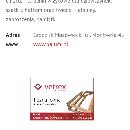
chrztu, – sukienki wizytowe dla dziewczynek, –
szatki z haftem oraz świece, – albumy,
zaproszenia, pamiątki
Adres:
Grodzisk Mazowiecki, ul. Montwiłła 45
www:
www.balumi.pl