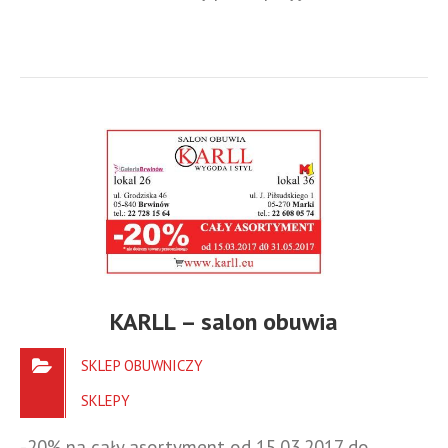
KARLL – salon obuwia
SKLEP OBUWNICZY
SKLEPY
-20% na cały asortyment od 15.03.2017 do